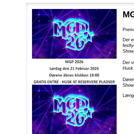
MG
Premi
Der e
festf
Showet
Der v
Husk 
Døren
Showe
Læng