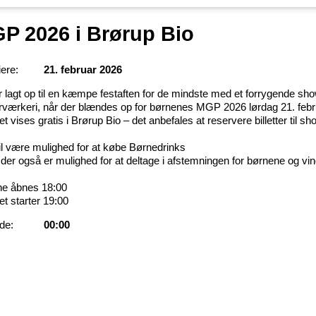
P 2026 i Brørup Bio
ere:
21. februar 2026
r lagt op til en kæmpe festaften for de mindste med et forrygende s
yrværkeri, når der blændes op for børnenes MGP 2026 lørdag 21. febr
 vises gratis i Brørup Bio – det anbefales at reservere billetter til sh
il være mulighed for at købe Børnedrinks
der også er mulighed for at deltage i afstemningen for børnene og vi
e åbnes 18:00
t starter 19:00
de:
00:00