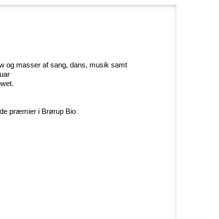
how og masser af sang, dans, musik samt
uar
owet.
nde præmier i Brørup Bio