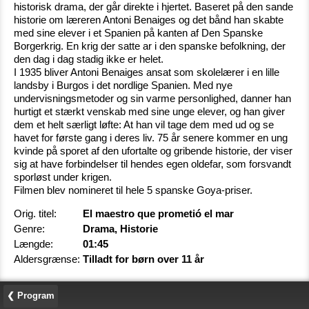
historisk drama, der går direkte i hjertet. Baseret på den sande
historie om læreren Antoni Benaiges og det bånd han skabte
med sine elever i et Spanien på kanten af Den Spanske
Borgerkrig. En krig der satte ar i den spanske befolkning, der
den dag i dag stadig ikke er helet.
I 1935 bliver Antoni Benaiges ansat som skolelærer i en lille
landsby i Burgos i det nordlige Spanien. Med nye
undervisningsmetoder og sin varme personlighed, danner han
hurtigt et stærkt venskab med sine unge elever, og han giver
dem et helt særligt løfte: At han vil tage dem med ud og se
havet for første gang i deres liv. 75 år senere kommer en ung
kvinde på sporet af den ufortalte og gribende historie, der viser
sig at have forbindelser til hendes egen oldefar, som forsvandt
sporløst under krigen.
Filmen blev nomineret til hele 5 spanske Goya-priser.
Orig. titel:
El maestro que prometió el mar
Genre:
Drama, Historie
Længde:
01:45
Aldersgrænse:
Tilladt for børn over 11 år
❮ Program