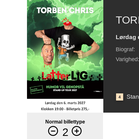
TORB
Lørdag d
Biograf
:
Varighed
Sta
4
Normal billettype
2